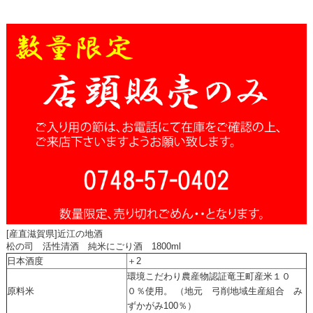
[産直滋賀県]近江の地酒
松の司 活性清酒 純米にごり酒 1800ml
日本酒度
＋2
環境こだわり農産物認証竜王町産米１０
原料米
０％使用。 （地元 弓削地域生産組合 み
ずかがみ100％）